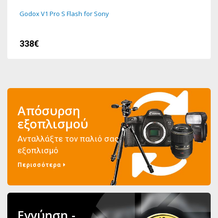
Godox V1 Pro S Flash for Sony
338€
Απόσυρση
εξοπλισμού
Ανταλλάξτε τον παλιό σας
εξοπλισμό
Περισσότερα
Εγγύηση -