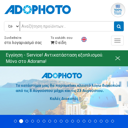
Συνδεθείτε
Το καλάθι σου
Κεντ
στο λογαριασμό σας
0
είδη
Μενο
Εγγύηση - Service! Αντικατάσταση εξοπλισμού.
Μόνο στο Adorama!