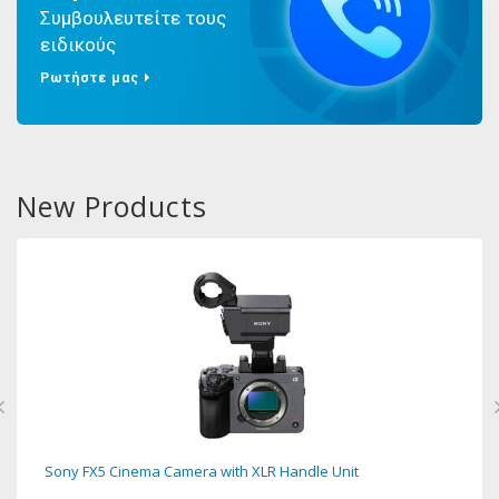
Συμβουλευτείτε τους
ειδικούς
Ρωτήστε μας
New Products
Sony FX5 Cinema Camera with XLR Handle Unit